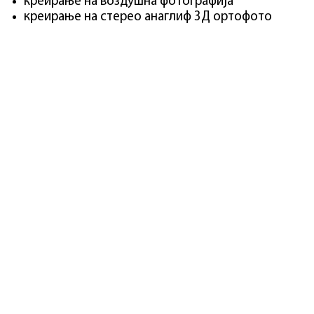
креирање на воздушна фотографија
креирање на стерео анаглиф 3Д ортофото