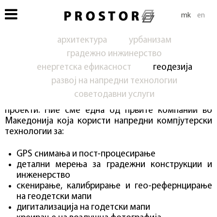
mk
en
архитектура
урбанизам
градежно инжинерство
енергетска ефикасност
геодезија
развој на напредни технологии
ПРОСТОР е специјализиран во областа на
советодавни услуги
геодетски премери за сите видови на инженерски
проекти. Ние сме една од првите компании во
Македонија која користи напредни компјутерски
технологии за:
GPS снимања и пост-процесирање
детални мерења за градежни конструкции и
инженерство
скенирање, калибрирање и гео-рефернцирање
на геодетски мапи
дигитализација на годетски мапи