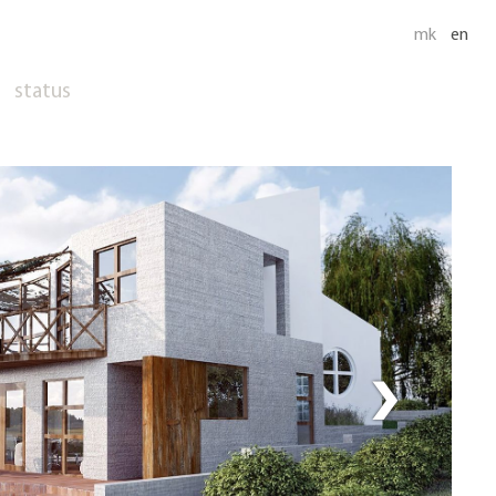
mk
en
status
›