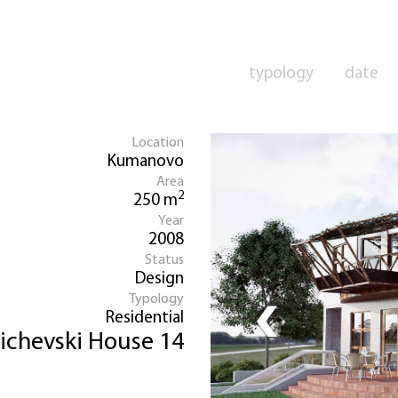
typology
date
Location
Kumanovo
Area
2
250 m
Year
2008
Status
Design
‹
Typology
Residential
ichevski House 14